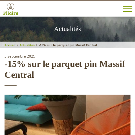
Filaire
SA
Actualités
-
Le
spécialiste
Accueil
Actualités
-15% sur le parquet pin Massif Central
des
bois
3 septembre 2025
-15% sur le parquet pin Massif
résineux
Central